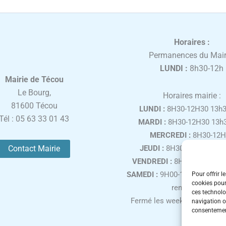
Horaires :
Permanences du Mair
LUNDI :
8h30-12h
Mairie de Técou
Le Bourg,
Horaires mairie :
81600 Técou
LUNDI :
8H30-12H30 13h3
Tél : 05 63 33 01 43
MARDI :
8H30-12H30 13h3
MERCREDI :
8H30-12H
Contact Mairie
JEUDI :
8H30-12H30 13h3
VENDREDI :
8H30-12H30 13
SAMEDI :
9H00-12H00, uniqu
Pour offrir l
cookies pour
rendez-vous
ces technolo
Fermé les week-ends et jours
navigation ou
consentement