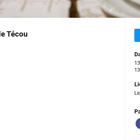
de Técou
Da
13
13
Li
Le
Pa