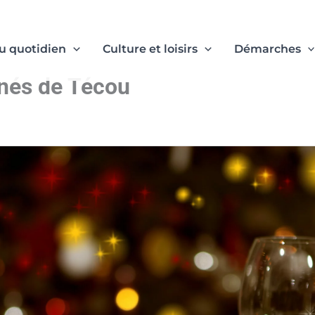
u quotidien
Culture et loisirs
Démarches
înés de Técou