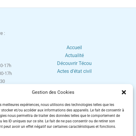
e :
Accueil
Actualité
Découvrir Técou
0-17h
Actes d’état civil
0-17h
30
0-17h
Gestion des Cookies
h30-16h
ement sur
es meilleures expériences, nous utilisons des technologies telles que les
 stocker et/ou accéder aux informations des appareils. Le fait de consentir à
gies nous permettra de traiter des données telles que le comportement de
 fériés.
 les ID uniques sur ce site. Le fait de ne pas consentir ou de retirer son
 peut avoir un effet négatif sur certaines caractéristiques et fonctions.