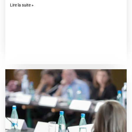
Lire la suite »
Gestion des Cookies
Pour offrir les meilleures expériences, nous utilisons des technologies telles
que les cookies pour stocker et/ou accéder aux informations des appareils.
Le fait de consentir à ces technologies nous permettra de traiter des
données telles que le comportement de navigation ou les ID uniques sur ce
site. Le fait de ne pas consentir ou de retirer son consentement peut avoir
un effet négatif sur certaines caractéristiques et fonctions.
Accepter
Refuser
Voir les préférences
Politique de Cookies
Politique de Confidentialité