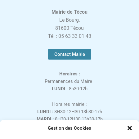
Mairie de Técou
Le Bourg,
81600 Técou
Tél : 05 63 33 01 43
Contact Mairie
Horaires :
Permanences du Maire :
LUNDI :
8h30-12h
Horaires mairie :
LUNDI :
8H30-12H30 13h30-17h
MARDI :
8H30-12H30 13h30-17h
MERCREDI :
8H30-12H30
Gestion des Cookies
JEUDI :
8H30-12H30 13h30-17h