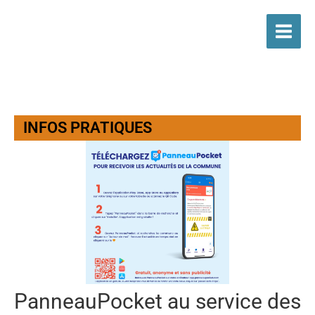
Aller
au
contenu
INFOS PRATIQUES
PanneauPocket au service des