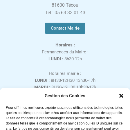
81600 Técou
Tél : 05 63 33 01 43
Contact Mairie
Horaires :
Permanences du Maire :
LUNDI :
8h30-12h
Horaires mairie :
LUNDI :
8H30-12H30 13h30-17h
MARDI :
8H30-12H30 13h30-17h
MERCREDI :
8H30-12H30
Gestion des Cookies
JEUDI :
8H30-12H30 13h30-17h
Pour offrir les meilleures expériences, nous utilisons des technologies telles
VENDREDI :
8H30-12H30 13h30-16h
que les cookies pour stocker et/ou accéder aux informations des appareils.
SAMEDI :
9H00-12H00, uniquement sur rendez-vous
Le fait de consentir à ces technologies nous permettra de traiter des
Fermé les week-ends et jours fériés.
données telles que le comportement de navigation ou les ID uniques sur ce
site. Le fait de ne pas consentir ou de retirer son consentement peut avoir