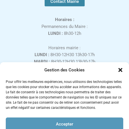
Contact Mairie
Horaires :
Permanences du Maire :
LUNDI :
8h30-12h
Horaires mairie :
LUNDI :
8H30-12H30 13h30-17h
MARDI :
8H30-12H30 13h30-17h
MERCREDI :
8H30-12H30
Gestion des Cookies
JEUDI :
8H30-12H30 13h30-17h
Pour offrir les meilleures expériences, nous utilisons des technologies telles
VENDREDI :
8H30-12H30 13h30-16h
que les cookies pour stocker et/ou accéder aux informations des appareils.
SAMEDI :
9H00-12H00, uniquement sur rendez-vous
Le fait de consentir à ces technologies nous permettra de traiter des
Fermé les week-ends et jours fériés.
données telles que le comportement de navigation ou les ID uniques sur ce
site. Le fait de ne pas consentir ou de retirer son consentement peut avoir
un effet négatif sur certaines caractéristiques et fonctions.
Accepter