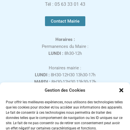
Tél : 05 63 33 01 43
Contact Mairie
Horaires :
Permanences du Maire :
LUNDI :
8h30-12h
Horaires mairie :
LUNDI :
8H30-12H30 13h30-17h
MARDI :
8H30-12H30 13h30-17h
MERCREDI :
8H30-12H30
Gestion des Cookies
JEUDI :
8H30-12H30 13h30-17h
Pour offrir les meilleures expériences, nous utilisons des technologies telles
VENDREDI :
8H30-12H30 13h30-16h
que les cookies pour stocker et/ou accéder aux informations des appareils.
SAMEDI :
9H00-12H00, uniquement sur rendez-vous
Le fait de consentir à ces technologies nous permettra de traiter des
Fermé les week-ends et jours fériés.
données telles que le comportement de navigation ou les ID uniques sur ce
site. Le fait de ne pas consentir ou de retirer son consentement peut avoir
un effet négatif sur certaines caractéristiques et fonctions.