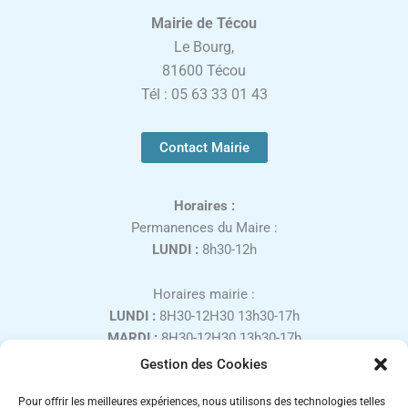
Mairie de Técou
Le Bourg,
81600 Técou
Tél : 05 63 33 01 43
Contact Mairie
Horaires :
Permanences du Maire :
LUNDI :
8h30-12h
Horaires mairie :
LUNDI :
8H30-12H30 13h30-17h
MARDI :
8H30-12H30 13h30-17h
MERCREDI :
8H30-12H30
Gestion des Cookies
JEUDI :
8H30-12H30 13h30-17h
Pour offrir les meilleures expériences, nous utilisons des technologies telles
VENDREDI :
8H30-12H30 13h30-16h