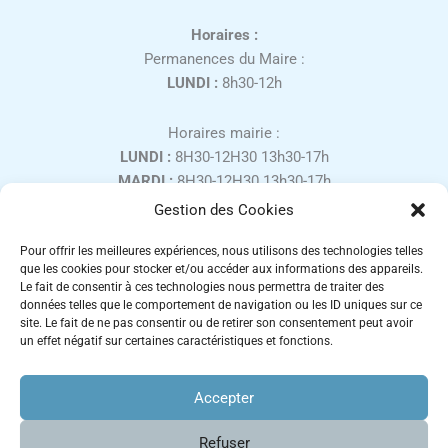
Horaires :
Permanences du Maire :
LUNDI :
8h30-12h
Horaires mairie :
LUNDI :
8H30-12H30 13h30-17h
MARDI :
8H30-12H30 13h30-17h
MERCREDI :
8H30-12H30
Gestion des Cookies
JEUDI :
8H30-12H30 13h30-17h
Pour offrir les meilleures expériences, nous utilisons des technologies telles
VENDREDI :
8H30-12H30 13h30-16h
que les cookies pour stocker et/ou accéder aux informations des appareils.
SAMEDI :
9H00-12H00, uniquement sur rendez-vous
Le fait de consentir à ces technologies nous permettra de traiter des
Fermé les week-ends et jours fériés.
données telles que le comportement de navigation ou les ID uniques sur ce
site. Le fait de ne pas consentir ou de retirer son consentement peut avoir
un effet négatif sur certaines caractéristiques et fonctions.
Accepter
Refuser