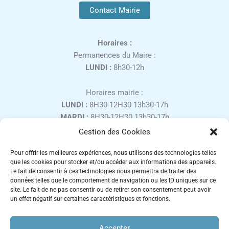
Contact Mairie
Horaires :
Permanences du Maire :
LUNDI :
8h30-12h
Horaires mairie :
LUNDI :
8H30-12H30 13h30-17h
MARDI :
8H30-12H30 13h30-17h
MERCREDI :
8H30-12H30
Gestion des Cookies
JEUDI :
8H30-12H30 13h30-17h
Pour offrir les meilleures expériences, nous utilisons des technologies telles
VENDREDI :
8H30-12H30 13h30-16h
que les cookies pour stocker et/ou accéder aux informations des appareils.
SAMEDI :
9H00-12H00, uniquement sur rendez-vous
Le fait de consentir à ces technologies nous permettra de traiter des
Fermé les week-ends et jours fériés.
données telles que le comportement de navigation ou les ID uniques sur ce
site. Le fait de ne pas consentir ou de retirer son consentement peut avoir
un effet négatif sur certaines caractéristiques et fonctions.
Accepter