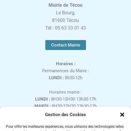
Mairie de Técou
Le Bourg,
81600 Técou
Tél : 05 63 33 01 43
Contact Mairie
Horaires :
Permanences du Maire :
LUNDI :
8h30-12h
Horaires mairie :
LUNDI :
8H30-12H30 13h30-17h
MARDI :
8H30-12H30 13h30-17h
MERCREDI :
8H30-12H30
Gestion des Cookies
JEUDI :
8H30-12H30 13h30-17h
Pour offrir les meilleures expériences, nous utilisons des technologies telles
VENDREDI :
8H30-12H30 13h30-16h