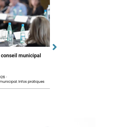
 conseil municipal
Prochain conseil municipal
de Técou
2026
26 juin 2026
•
•
 municipal
,
Infos pratiques
Conseil municipal
,
Infos pratiques