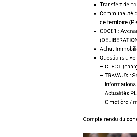
Transfert de co
Communauté d’Ag
de territoire (Pi
CDG81 : Avenan
(DELIBERATION
Achat Immobili
Questions diver
– CLECT (charg
– TRAVAUX : Séc
– Informations 
– Actualités P
– Cimetière / m
Compte rendu du cons