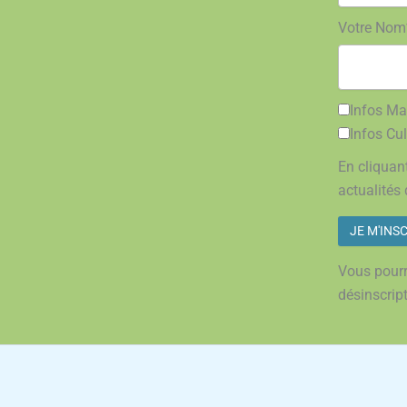
Votre Nom
Infos Mai
Infos Cul
En cliquant
actualités 
Vous pourr
désinscrip