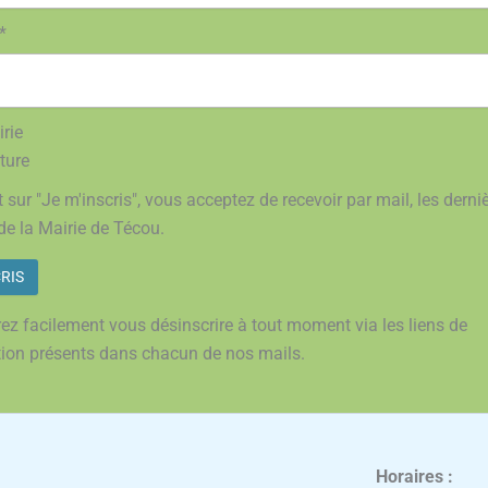
*
rie
ture
 sur "Je m'inscris", vous acceptez de recevoir par mail, les derni
de la Mairie de Técou.
ez facilement vous désinscrire à tout moment via les liens de
tion présents dans chacun de nos mails.
Horaires :