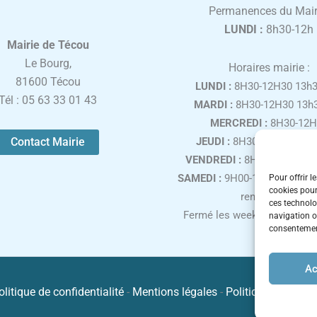
Permanences du Mair
LUNDI :
8h30-12h
Mairie de Técou
Le Bourg,
Horaires mairie :
81600 Técou
LUNDI :
8H30-12H30 13h3
Tél : 05 63 33 01 43
MARDI :
8H30-12H30 13h3
MERCREDI :
8H30-12H
Contact Mairie
JEUDI :
8H30-12H30 13h3
VENDREDI :
8H30-12H30 13
SAMEDI :
9H00-12H00, uniqu
Pour offrir l
cookies pour
rendez-vous
ces technolo
Fermé les week-ends et jours
navigation ou
consentement
Ac
olitique de confidentialité
-
Mentions légales
-
Politique de cooki