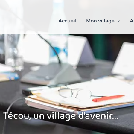
Aller
au
contenu
Accueil
Mon village
A
Técou, un village d'avenir...