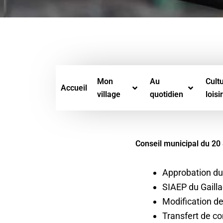
Mon
Au
Cultu
Accueil
village
quotidien
loisi
Conseil municipal du 2
Approbation du 
SIAEP du Gaill
Modification des
Transfert de co