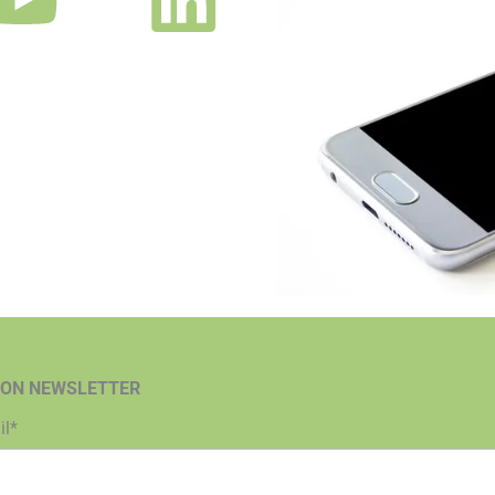
ION NEWSLETTER
il*