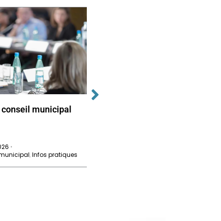
 conseil municipal
Prochain conseil municipal
de Técou
2026
26 juin 2026
•
•
 municipal
,
Infos pratiques
Conseil municipal
,
Infos pratiques