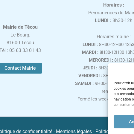
Horaires :
Permanences du Mair
LUNDI :
8h30-12h
Mairie de Técou
Le Bourg,
Horaires mairie :
81600 Técou
LUNDI :
8H30-12H30 13h3
Tél : 05 63 33 01 43
MARDI :
8H30-12H30 13h3
MERCREDI :
8H30-12H
Contact Mairie
JEUDI :
8H30-12H30 13h3
VENDREDI :
8H30-12H30 13
SAMEDI :
9H00-12H00, uniqu
Pour offrir l
cookies pour
rendez-vous
ces technolo
Fermé les week-ends et jours
navigation ou
consentement
Ac
olitique de confidentialité
-
Mentions légales
-
Politique de cooki