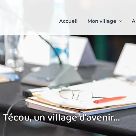
Aller
au
contenu
Accueil
Mon village
A
Técou, un village d'avenir...