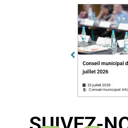
Conseil municipal du 15 avril
Conseil municipal 
2026
juillet 2026
5 mai 2026
23 juillet 2026
•
•
Conseil municipal
,
Infos pratiques
Conseil municipal
,
Inf
SUIVEZ-N