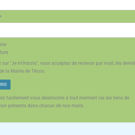
*
rie
ture
 sur "Je m'inscris", vous acceptez de recevoir par mail, les derni
de la Mairie de Técou.
ez facilement vous désinscrire à tout moment via les liens de
tion présents dans chacun de nos mails.