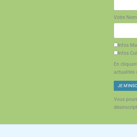
Votre Nom
Infos Mai
Infos Cul
En cliquant
actualités 
Vous pourr
désinscrip