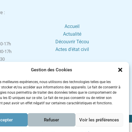
e :
Accueil
Actualité
Découvrir Técou
0-17h
Actes d’état civil
0-17h
30
0-17h
Gestion des Cookies
h30-16h
ement sur
es meilleures expériences, nous utilisons des technologies telles que les
 stocker et/ou accéder aux informations des appareils. Le fait de consentir à
gies nous permettra de traiter des données telles que le comportement de
 fériés.
 les ID uniques sur ce site. Le fait de ne pas consentir ou de retirer son
 peut avoir un effet négatif sur certaines caractéristiques et fonctions.
cepter
Refuser
Voir les préférences
es