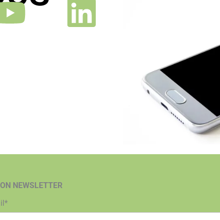
ION NEWSLETTER
il*