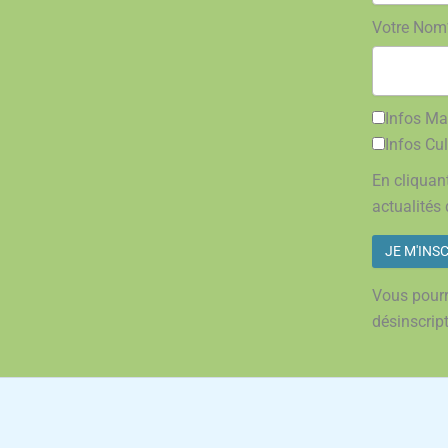
Votre Nom
Infos Mai
Infos Cul
En cliquant
actualités 
Vous pourr
désinscrip