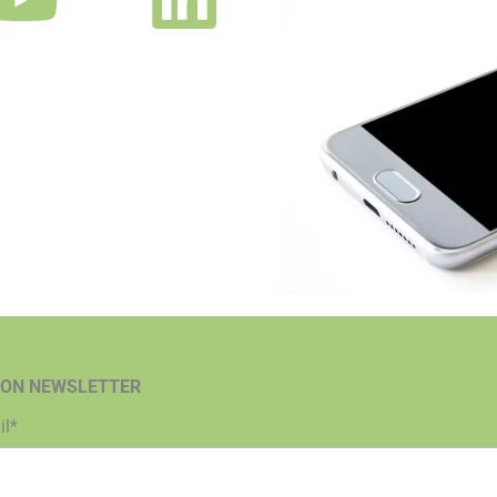
ION NEWSLETTER
il*