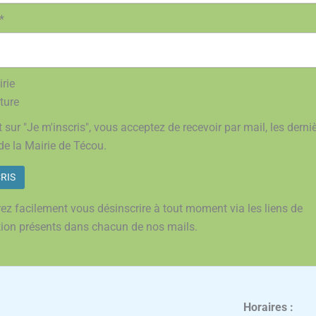
*
rie
ture
 sur "Je m'inscris", vous acceptez de recevoir par mail, les derni
de la Mairie de Técou.
ez facilement vous désinscrire à tout moment via les liens de
tion présents dans chacun de nos mails.
Horaires :