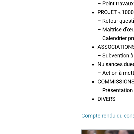
– Point travaux
PROJET « 1000
– Retour quest
– Maitrise d’œ
– Calendrier pr
ASSOCIATION
– Subvention 
Nuisances dues 
– Action à mett
COMMISSIONS
– Présentation 
DIVERS
Compte rendu du cons