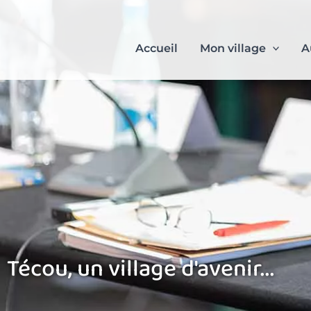
Aller
au
contenu
Accueil
Mon village
A
Técou, un village d'avenir...