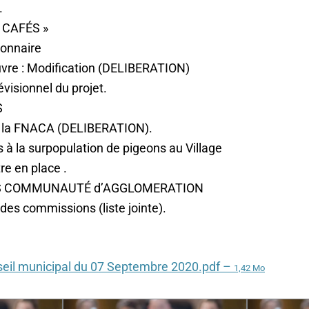
.
 CAFÉS »
ionnaire
uvre : Modification (DELIBERATION)
évisionnel du projet.
S
à la FNACA (DELIBERATION).
à la surpopulation de pigeons au Village
re en place .
 COMMUNAUTÉ d’AGGLOMERATION
des commissions (liste jointe).
eil municipal du 07 Septembre 2020.pdf –
1,42 Mo