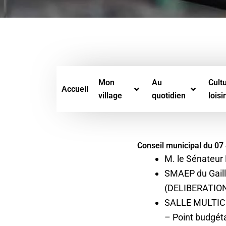
Mon
Au
Cultu
Accueil
village
quotidien
loisi
Conseil municipal du 0
M. le Sénateur
SMAEP du Gailla
(DELIBERATION
SALLE MULTI
– Point budgét