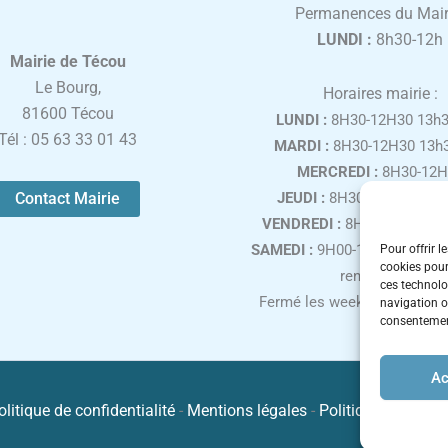
Permanences du Mair
LUNDI :
8h30-12h
Mairie de Técou
Le Bourg,
Horaires mairie :
81600 Técou
LUNDI :
8H30-12H30 13h3
Tél : 05 63 33 01 43
MARDI :
8H30-12H30 13h3
MERCREDI :
8H30-12H
Contact Mairie
JEUDI :
8H30-12H30 13h3
VENDREDI :
8H30-12H30 13
SAMEDI :
9H00-12H00, uniqu
Pour offrir l
cookies pour
rendez-vous
ces technolo
Fermé les week-ends et jours
navigation ou
consentement
Ac
olitique de confidentialité
-
Mentions légales
-
Politique de cooki