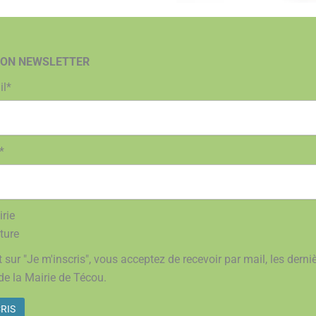
ION NEWSLETTER
il*
*
rie
ture
 sur "Je m'inscris", vous acceptez de recevoir par mail, les derni
de la Mairie de Técou.