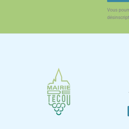
Vous pourr
désinscrip