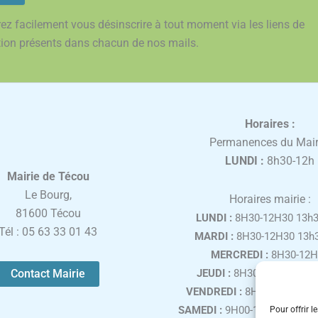
ez facilement vous désinscrire à tout moment via les liens de
tion présents dans chacun de nos mails.
Horaires :
Permanences du Mair
LUNDI :
8h30-12h
Mairie de Técou
Le Bourg,
Horaires mairie :
81600 Técou
LUNDI :
8H30-12H30 13h3
Tél : 05 63 33 01 43
MARDI :
8H30-12H30 13h3
MERCREDI :
8H30-12H
Contact Mairie
JEUDI :
8H30-12H30 13h3
VENDREDI :
8H30-12H30 13
SAMEDI :
9H00-12H00, uniqu
Pour offrir l