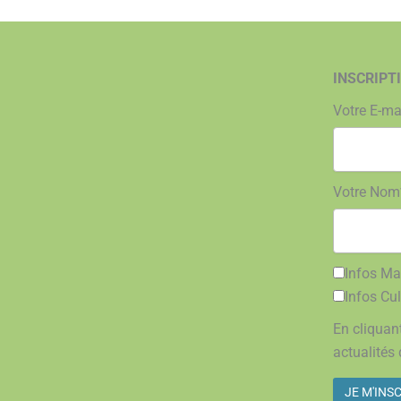
INSCRIPT
Votre E-ma
Votre Nom
Infos Mai
Infos Cul
En cliquant
actualités 