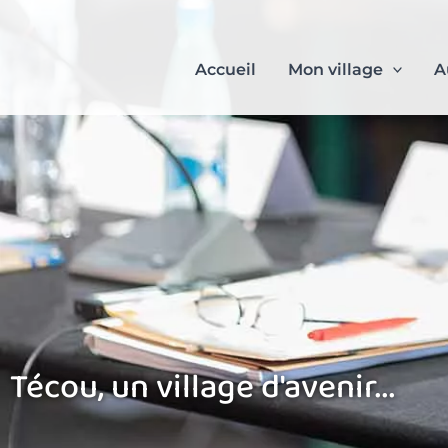
Aller
au
contenu
Accueil
Mon village
A
Técou, un village d'avenir...